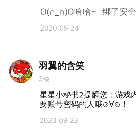
O(∩_∩)O哈哈~ 绑了安
2020-09-24
羽翼的含笑
3楼
星星小秘书2提醒您：游戏
要账号密码的人哦⊙∀⊙！
2020-09-23