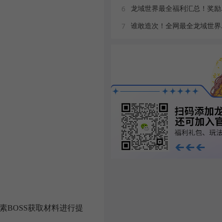
龙域世
6
谁敢造
7
素BOSS获取材料进行提