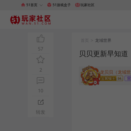
51首页
51游戏盒子
玩家社区
>
首页
龙域世界
57
贝贝更新早知道
2
10
转发