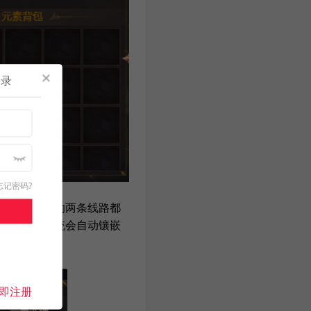
登录
忘记密码?
烈火】对应的两条线路都
嵌选项
，系统会自动镶嵌
为止
即注册