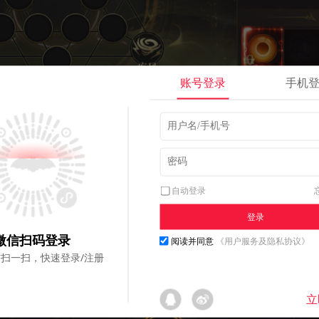
账号登录
手机
自动登录
理解为【连连看】，也就是
路线连成即可获取增益
，像这样将【
登录
应的增益，当然如果大家不知道怎么镶嵌，可以直接点击
一键镶
微信扫码登录
阅读并同意
《用户服务及隐私协议》
优先自动升级已镶嵌的元素灵珠，直到已经镶嵌的灵珠无法升级
扫一扫，快速登录/注册
立