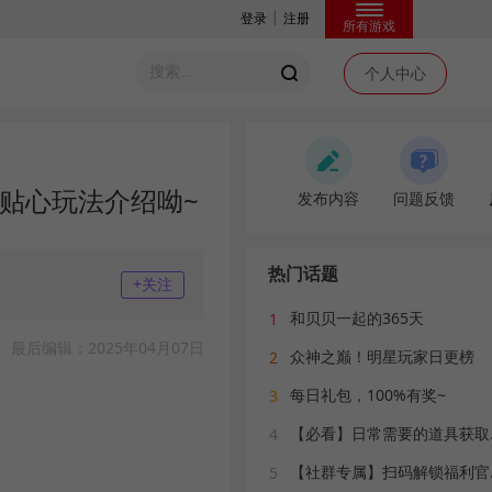
|
登录
注册
所有游戏
个人中心
的贴心玩法介绍呦~
发布内容
问题反馈
TA们都在参加话题
热门话题
+关注
和贝贝一起的365天
1
最后编辑：2025年04月07日
众神之巅！明星玩家日更榜
2
每日礼包，100%有奖~
3
【必看
4
【社群
5